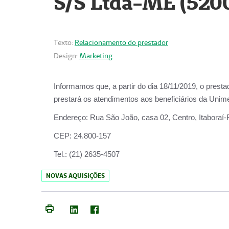
S/S Ltda-ME (520
Texto:
Relacionamento do prestador
Design:
Marketing
Informamos que, a partir do dia
18/11/2019
, o prest
prestará os atendimentos aos beneficiários da
Unime
Endereço:
Rua São João, casa 02, Centro, Itaboraí
CEP:
24.800-157
Tel.:
(21) 2635-4507
NOVAS AQUISIÇÕES