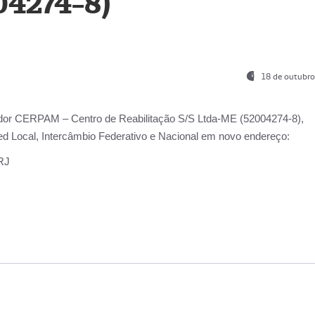
04274-8)
18 de outubro
ador
CERPAM – Centro de Reabilitação S/S Ltda-ME
(52004274-8),
d Local, Intercâmbio Federativo e Nacional
em novo endereço:
-RJ