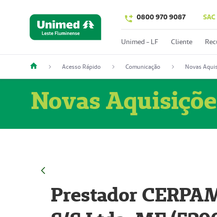
0800 970 9087
SAC
Unimed - LF
Cliente
Rec
Acesso Rápido
Comunicação
Novas Aquis
Novas Aquisiçõe
Prestador CERPAM 