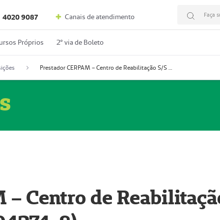
Faça s
Canais de atendimento
4020 9087
ursos Próprios
2º via de Boleto
ições
Prestador CERPAM – Centro de Reabilitação S/S Ltda-ME (52004274-8)
s
– Centro de Reabilitaçã