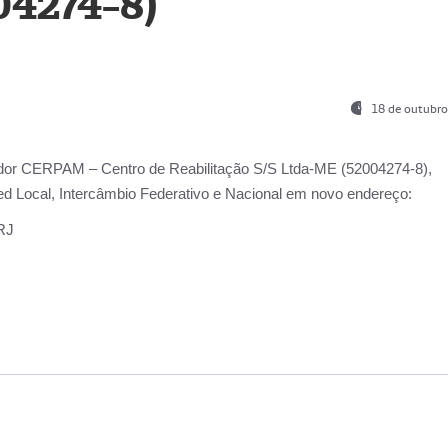
04274-8)
18 de outubro
ador
CERPAM – Centro de Reabilitação S/S Ltda-ME
(52004274-8),
d Local, Intercâmbio Federativo e Nacional
em novo endereço:
-RJ