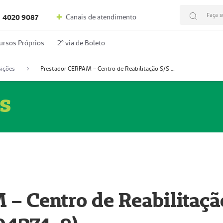
Faça s
Canais de atendimento
4020 9087
ursos Próprios
2º via de Boleto
ições
Prestador CERPAM – Centro de Reabilitação S/S Ltda-ME (52004274-8)
s
– Centro de Reabilitaçã