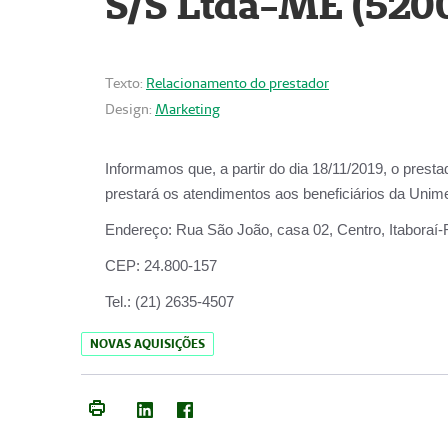
S/S Ltda-ME (520
Texto:
Relacionamento do prestador
Design:
Marketing
Informamos que, a partir do dia
18/11/2019
, o prest
prestará os atendimentos aos beneficiários da
Unime
Endereço:
Rua São João, casa 02, Centro, Itaboraí
CEP:
24.800-157
Tel.:
(21) 2635-4507
NOVAS AQUISIÇÕES