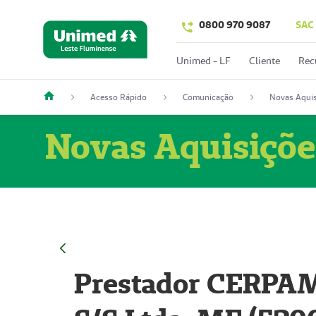
0800 970 9087
SAC
Unimed - LF
Cliente
Rec
Acesso Rápido
Comunicação
Novas Aquis
Novas Aquisiçõe
Prestador CERPAM 