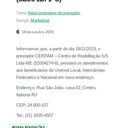
Texto:
Relacionamento do prestador
Design:
Marketing
18 de outubro, 2019
Informamos que, a partir do dia
18/11/2019
, o
prestador
CERPAM – Centro de Reabilitação S/S
Ltda-ME
(52004274-8), prestará os atendimentos
aos beneficiários da
Unimed Local, Intercâmbio
Federativo e Nacional
em novo endereço:
Endereço:
Rua São João, casa 02, Centro,
Itaboraí-RJ
CEP:
24.800-157
Tel.:
(21) 2635-4507
NOVAS AQUISIÇÕES