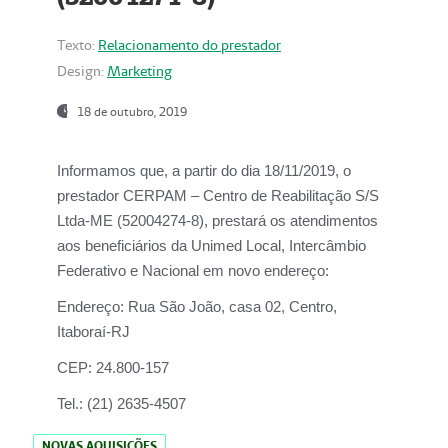
Texto:
Relacionamento do prestador
Design:
Marketing
18 de outubro, 2019
Informamos que, a partir do dia
18/11/2019
, o
prestador
CERPAM – Centro de Reabilitação S/S
Ltda-ME
(52004274-8), prestará os atendimentos
aos beneficiários da
Unimed Local, Intercâmbio
Federativo e Nacional
em novo endereço:
Endereço:
Rua São João, casa 02, Centro,
Itaboraí-RJ
CEP:
24.800-157
Tel.:
(21) 2635-4507
NOVAS AQUISIÇÕES