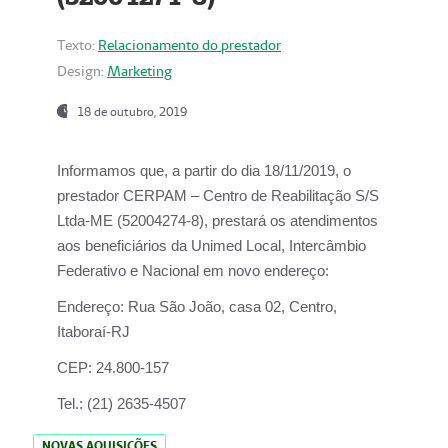
Texto:
Relacionamento do prestador
Design:
Marketing
18 de outubro, 2019
Informamos que, a partir do dia
18/11/2019
, o
prestador
CERPAM – Centro de Reabilitação S/S
Ltda-ME
(52004274-8), prestará os atendimentos
aos beneficiários da
Unimed Local, Intercâmbio
Federativo e Nacional
em novo endereço:
Endereço:
Rua São João, casa 02, Centro,
Itaboraí-RJ
CEP:
24.800-157
Tel.:
(21) 2635-4507
NOVAS AQUISIÇÕES