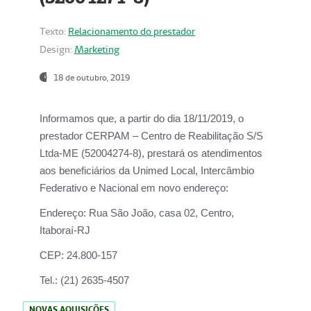
Texto:
Relacionamento do prestador
Design:
Marketing
18 de outubro, 2019
Informamos que, a partir do dia
18/11/2019
, o
prestador
CERPAM – Centro de Reabilitação S/S
Ltda-ME
(52004274-8), prestará os atendimentos
aos beneficiários da
Unimed Local, Intercâmbio
Federativo e Nacional
em novo endereço:
Endereço:
Rua São João, casa 02, Centro,
Itaboraí-RJ
CEP:
24.800-157
Tel.:
(21) 2635-4507
NOVAS AQUISIÇÕES