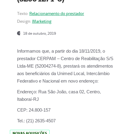
Texto:
Relacionamento do prestador
Design:
Marketing
18 de outubro, 2019
Informamos que, a partir do dia
18/11/2019
, o
prestador
CERPAM – Centro de Reabilitação S/S
Ltda-ME
(52004274-8), prestará os atendimentos
aos beneficiários da
Unimed Local, Intercâmbio
Federativo e Nacional
em novo endereço:
Endereço:
Rua São João, casa 02, Centro,
Itaboraí-RJ
CEP:
24.800-157
Tel.:
(21) 2635-4507
NOVAS AQUISIÇÕES