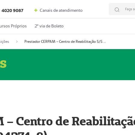
Faça s
Canais de atendimento
4020 9087
ursos Próprios
2º via de Boleto
ições
Prestador CERPAM – Centro de Reabilitação S/S Ltda-ME (52004274-8)
s
– Centro de Reabilitaçã