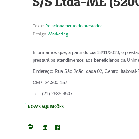
S/S Ltda-ME (520
Texto:
Relacionamento do prestador
Design:
Marketing
Informamos que, a partir do dia
18/11/2019
, o prest
prestará os atendimentos aos beneficiários da
Unime
Endereço:
Rua São João, casa 02, Centro, Itaboraí
CEP:
24.800-157
Tel.:
(21) 2635-4507
NOVAS AQUISIÇÕES