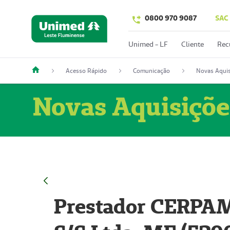
0800 970 9087
SAC
Unimed - LF
Cliente
Rec
Acesso Rápido
Comunicação
Novas Aquis
Novas Aquisiçõe
Prestador CERPAM 