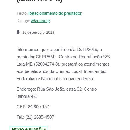
Texto:
Relacionamento do prestador
Design:
Marketing
18 de outubro, 2019
Informamos que, a partir do dia
18/11/2019
, o
prestador
CERPAM – Centro de Reabilitação S/S
Ltda-ME
(52004274-8), prestará os atendimentos
aos beneficiários da
Unimed Local, Intercâmbio
Federativo e Nacional
em novo endereço:
Endereço:
Rua São João, casa 02, Centro,
Itaboraí-RJ
CEP:
24.800-157
Tel.:
(21) 2635-4507
NOVAS AQUISIÇÕES