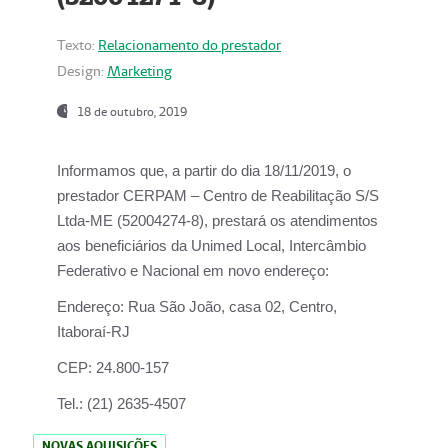
Texto:
Relacionamento do prestador
Design:
Marketing
18 de outubro, 2019
Informamos que, a partir do dia
18/11/2019
, o
prestador
CERPAM – Centro de Reabilitação S/S
Ltda-ME
(52004274-8), prestará os atendimentos
aos beneficiários da
Unimed Local, Intercâmbio
Federativo e Nacional
em novo endereço:
Endereço:
Rua São João, casa 02, Centro,
Itaboraí-RJ
CEP:
24.800-157
Tel.:
(21) 2635-4507
NOVAS AQUISIÇÕES