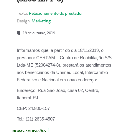
Texto:
Relacionamento do prestador
Design:
Marketing
18 de outubro, 2019
Informamos que, a partir do dia
18/11/2019
, o
prestador
CERPAM – Centro de Reabilitação S/S
Ltda-ME
(52004274-8), prestará os atendimentos
aos beneficiários da
Unimed Local, Intercâmbio
Federativo e Nacional
em novo endereço:
Endereço:
Rua São João, casa 02, Centro,
Itaboraí-RJ
CEP:
24.800-157
Tel.:
(21) 2635-4507
NOVAS AQUISIÇÕES