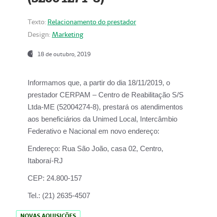
Texto:
Relacionamento do prestador
Design:
Marketing
18 de outubro, 2019
Informamos que, a partir do dia
18/11/2019
, o
prestador
CERPAM – Centro de Reabilitação S/S
Ltda-ME
(52004274-8), prestará os atendimentos
aos beneficiários da
Unimed Local, Intercâmbio
Federativo e Nacional
em novo endereço:
Endereço:
Rua São João, casa 02, Centro,
Itaboraí-RJ
CEP:
24.800-157
Tel.:
(21) 2635-4507
NOVAS AQUISIÇÕES