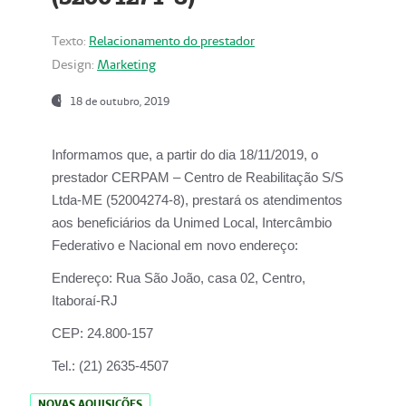
Texto:
Relacionamento do prestador
Design:
Marketing
18 de outubro, 2019
Informamos que, a partir do dia
18/11/2019
, o
prestador
CERPAM – Centro de Reabilitação S/S
Ltda-ME
(52004274-8), prestará os atendimentos
aos beneficiários da
Unimed Local, Intercâmbio
Federativo e Nacional
em novo endereço:
Endereço:
Rua São João, casa 02, Centro,
Itaboraí-RJ
CEP:
24.800-157
Tel.:
(21) 2635-4507
NOVAS AQUISIÇÕES