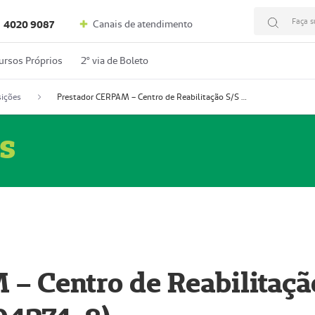
Faça s
Canais de atendimento
4020 9087
ursos Próprios
2º via de Boleto
ições
Prestador CERPAM – Centro de Reabilitação S/S Ltda-ME (52004274-8)
s
– Centro de Reabilitaçã