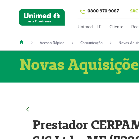
0800 970 9087
SAC
Unimed - LF
Cliente
Rec
Acesso Rápido
Comunicação
Novas Aquis
Novas Aquisiçõe
Prestador CERPAM 