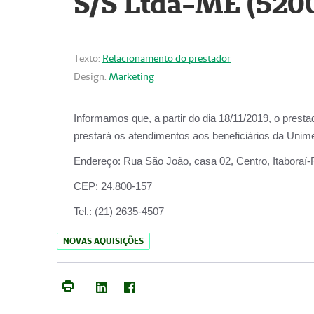
S/S Ltda-ME (520
Texto:
Relacionamento do prestador
Design:
Marketing
Informamos que, a partir do dia
18/11/2019
, o prest
prestará os atendimentos aos beneficiários da
Unime
Endereço:
Rua São João, casa 02, Centro, Itaboraí
CEP:
24.800-157
Tel.:
(21) 2635-4507
NOVAS AQUISIÇÕES