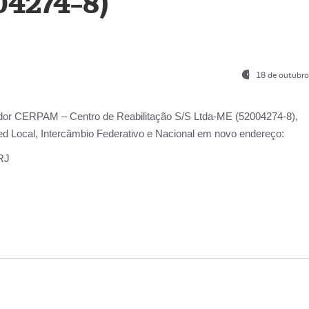
04274-8)
18 de outubro
ador
CERPAM – Centro de Reabilitação S/S Ltda-ME
(52004274-8),
d Local, Intercâmbio Federativo e Nacional
em novo endereço:
-RJ