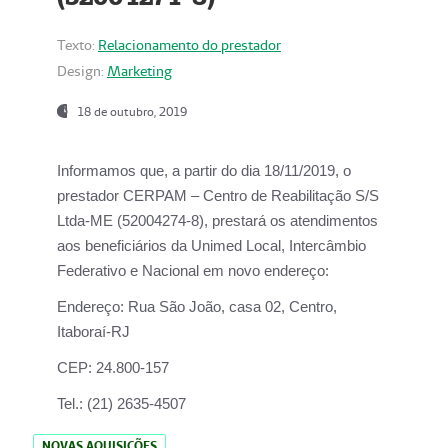
Texto:
Relacionamento do prestador
Design:
Marketing
18 de outubro, 2019
Informamos que, a partir do dia
18/11/2019
, o
prestador
CERPAM – Centro de Reabilitação S/S
Ltda-ME
(52004274-8), prestará os atendimentos
aos beneficiários da
Unimed Local, Intercâmbio
Federativo e Nacional
em novo endereço:
Endereço:
Rua São João, casa 02, Centro,
Itaboraí-RJ
CEP:
24.800-157
Tel.:
(21) 2635-4507
NOVAS AQUISIÇÕES