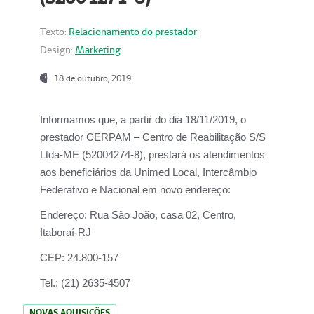
Texto:
Relacionamento do prestador
Design:
Marketing
18 de outubro, 2019
Informamos que, a partir do dia
18/11/2019
, o
prestador
CERPAM – Centro de Reabilitação S/S
Ltda-ME
(52004274-8), prestará os atendimentos
aos beneficiários da
Unimed Local, Intercâmbio
Federativo e Nacional
em novo endereço:
Endereço:
Rua São João, casa 02, Centro,
Itaboraí-RJ
CEP:
24.800-157
Tel.:
(21) 2635-4507
NOVAS AQUISIÇÕES