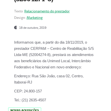
Texto:
Relacionamento do prestador
Design:
Marketing
18 de outubro, 2019
Informamos que, a partir do dia
18/11/2019
, o
prestador
CERPAM – Centro de Reabilitação S/S
Ltda-ME
(52004274-8), prestará os atendimentos
aos beneficiários da
Unimed Local, Intercâmbio
Federativo e Nacional
em novo endereço:
Endereço:
Rua São João, casa 02, Centro,
Itaboraí-RJ
CEP:
24.800-157
Tel.:
(21) 2635-4507
NOVAS AQUISIÇÕES