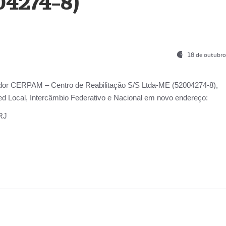
04274-8)
18 de outubro
ador
CERPAM – Centro de Reabilitação S/S Ltda-ME
(52004274-8),
d Local, Intercâmbio Federativo e Nacional
em novo endereço:
-RJ