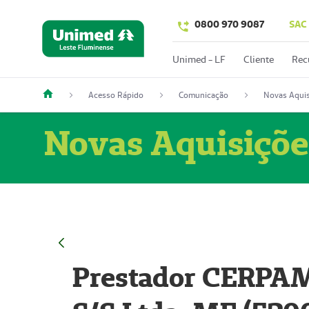
0800 970 9087
SAC
Unimed - LF
Cliente
Rec
Acesso Rápido
Comunicação
Novas Aquis
Novas Aquisiçõe
Prestador CERPAM 