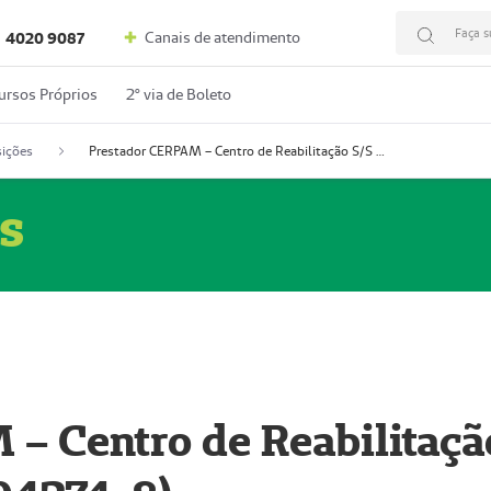
Faça s
Canais de atendimento
4020 9087
ursos Próprios
2º via de Boleto
ições
Prestador CERPAM – Centro de Reabilitação S/S Ltda-ME (52004274-8)
s
– Centro de Reabilitaçã