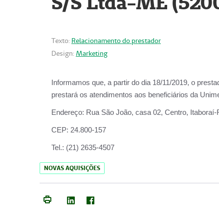
S/S Ltda-ME (520
Texto:
Relacionamento do prestador
Design:
Marketing
Informamos que, a partir do dia
18/11/2019
, o prest
prestará os atendimentos aos beneficiários da
Unime
Endereço:
Rua São João, casa 02, Centro, Itaboraí
CEP:
24.800-157
Tel.:
(21) 2635-4507
NOVAS AQUISIÇÕES