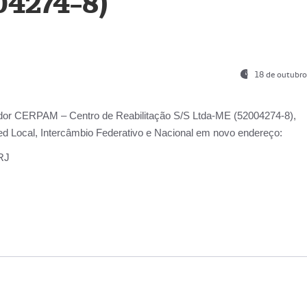
04274-8)
18 de outubro
ador
CERPAM – Centro de Reabilitação S/S Ltda-ME
(52004274-8),
d Local, Intercâmbio Federativo e Nacional
em novo endereço:
-RJ