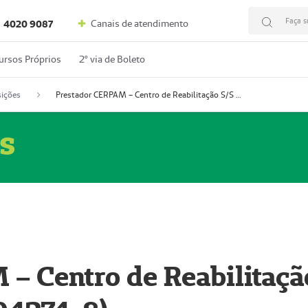
Faça s
Canais de atendimento
4020 9087
ursos Próprios
2º via de Boleto
ições
Prestador CERPAM – Centro de Reabilitação S/S Ltda-ME (52004274-8)
s
– Centro de Reabilitaçã