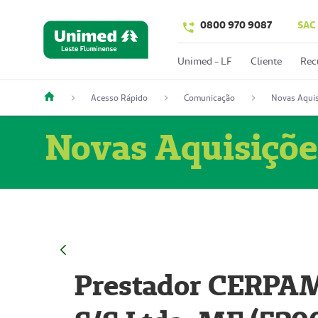
0800 970 9087
SAC
Unimed - LF
Cliente
Rec
Acesso Rápido
Comunicação
Novas Aquis
Novas Aquisiçõe
Prestador CERPAM 