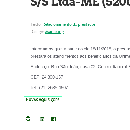
S/S Ltda-ME (520
Texto:
Relacionamento do prestador
Design:
Marketing
Informamos que, a partir do dia
18/11/2019
, o prest
prestará os atendimentos aos beneficiários da
Unime
Endereço:
Rua São João, casa 02, Centro, Itaboraí
CEP:
24.800-157
Tel.:
(21) 2635-4507
NOVAS AQUISIÇÕES