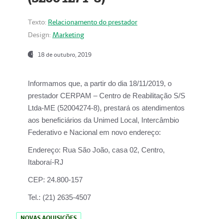
Texto:
Relacionamento do prestador
Design:
Marketing
18 de outubro, 2019
Informamos que, a partir do dia
18/11/2019
, o
prestador
CERPAM – Centro de Reabilitação S/S
Ltda-ME
(52004274-8), prestará os atendimentos
aos beneficiários da
Unimed Local, Intercâmbio
Federativo e Nacional
em novo endereço:
Endereço:
Rua São João, casa 02, Centro,
Itaboraí-RJ
CEP:
24.800-157
Tel.:
(21) 2635-4507
NOVAS AQUISIÇÕES