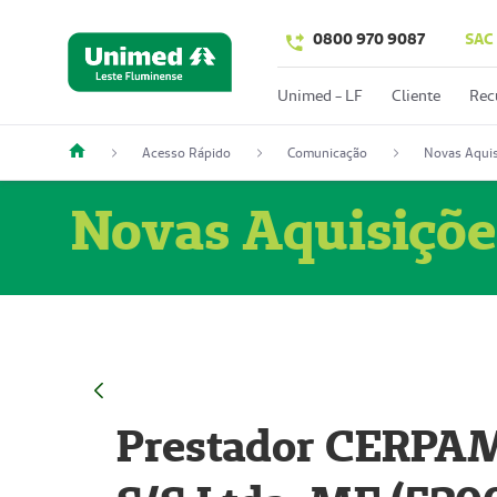
0800 970 9087
SAC
Unimed - LF
Cliente
Rec
Acesso Rápido
Comunicação
Novas Aquis
Novas Aquisiçõe
Prestador CERPAM 