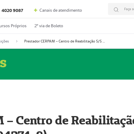
Faça s
Canais de atendimento
4020 9087
ursos Próprios
2º via de Boleto
ições
Prestador CERPAM – Centro de Reabilitação S/S Ltda-ME (52004274-8)
s
– Centro de Reabilitaçã