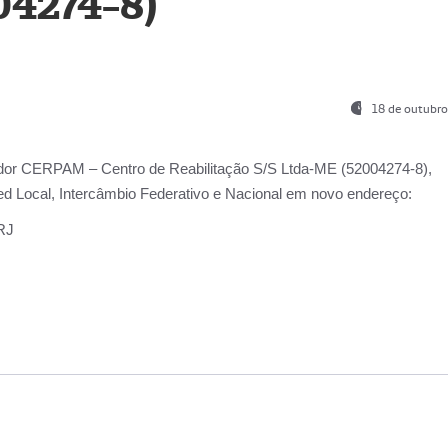
04274-8)
18 de outubro
ador
CERPAM – Centro de Reabilitação S/S Ltda-ME
(52004274-8),
d Local, Intercâmbio Federativo e Nacional
em novo endereço:
-RJ