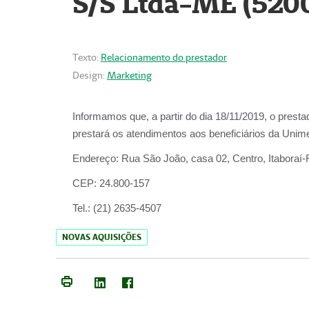
S/S Ltda-ME (520
Texto:
Relacionamento do prestador
Design:
Marketing
Informamos que, a partir do dia
18/11/2019
, o prest
prestará os atendimentos aos beneficiários da
Unime
Endereço:
Rua São João, casa 02, Centro, Itaboraí
CEP:
24.800-157
Tel.:
(21) 2635-4507
NOVAS AQUISIÇÕES