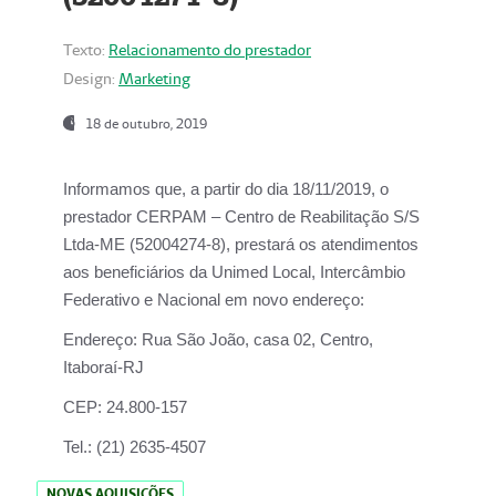
Texto:
Relacionamento do prestador
Design:
Marketing
18 de outubro, 2019
Informamos que, a partir do dia
18/11/2019
, o
prestador
CERPAM – Centro de Reabilitação S/S
Ltda-ME
(52004274-8), prestará os atendimentos
aos beneficiários da
Unimed Local, Intercâmbio
Federativo e Nacional
em novo endereço:
Endereço:
Rua São João, casa 02, Centro,
Itaboraí-RJ
CEP:
24.800-157
Tel.:
(21) 2635-4507
NOVAS AQUISIÇÕES