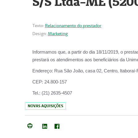
S/S Ltda-ME (520
Texto:
Relacionamento do prestador
Design:
Marketing
Informamos que, a partir do dia
18/11/2019
, o prest
prestará os atendimentos aos beneficiários da
Unime
Endereço:
Rua São João, casa 02, Centro, Itaboraí
CEP:
24.800-157
Tel.:
(21) 2635-4507
NOVAS AQUISIÇÕES