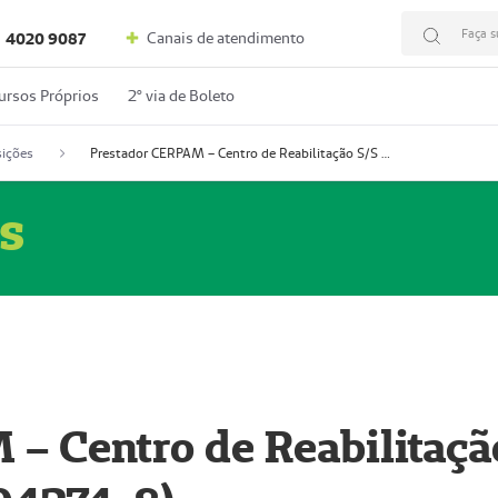
Faça s
Canais de atendimento
4020 9087
ursos Próprios
2º via de Boleto
ições
Prestador CERPAM – Centro de Reabilitação S/S Ltda-ME (52004274-8)
s
– Centro de Reabilitaçã