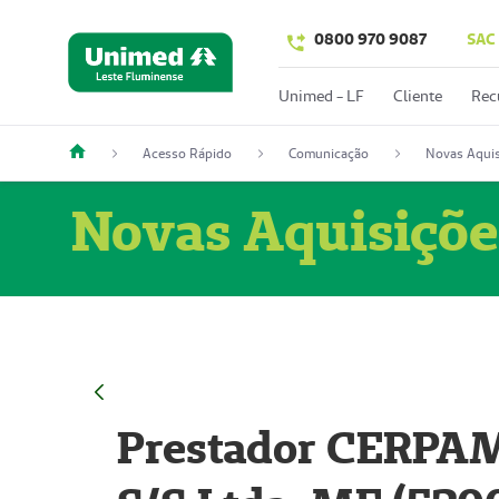
0800 970 9087
SAC
Unimed - LF
Cliente
Rec
Acesso Rápido
Comunicação
Novas Aquis
Novas Aquisiçõe
Prestador CERPAM 