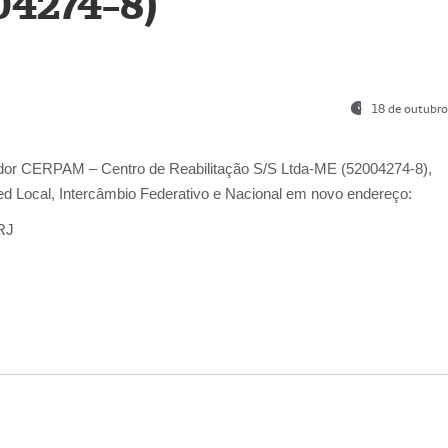
04274-8)
18 de outubro
ador
CERPAM – Centro de Reabilitação S/S Ltda-ME
(52004274-8),
d Local, Intercâmbio Federativo e Nacional
em novo endereço:
-RJ