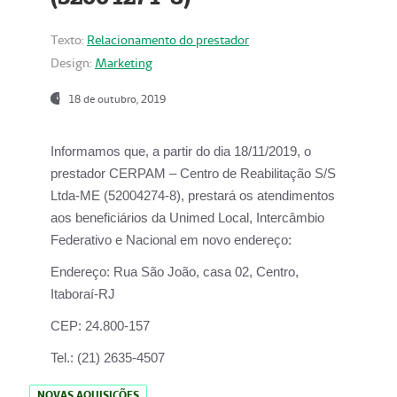
Texto:
Relacionamento do prestador
Design:
Marketing
18 de outubro, 2019
Informamos que, a partir do dia
18/11/2019
, o
prestador
CERPAM – Centro de Reabilitação S/S
Ltda-ME
(52004274-8), prestará os atendimentos
aos beneficiários da
Unimed Local, Intercâmbio
Federativo e Nacional
em novo endereço:
Endereço:
Rua São João, casa 02, Centro,
Itaboraí-RJ
CEP:
24.800-157
Tel.:
(21) 2635-4507
NOVAS AQUISIÇÕES