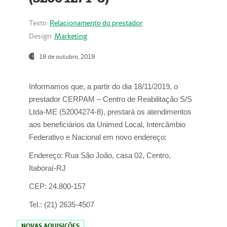
Texto:
Relacionamento do prestador
Design:
Marketing
18 de outubro, 2019
Informamos que, a partir do dia
18/11/2019
, o
prestador
CERPAM – Centro de Reabilitação S/S
Ltda-ME
(52004274-8), prestará os atendimentos
aos beneficiários da
Unimed Local, Intercâmbio
Federativo e Nacional
em novo endereço:
Endereço:
Rua São João, casa 02, Centro,
Itaboraí-RJ
CEP:
24.800-157
Tel.:
(21) 2635-4507
NOVAS AQUISIÇÕES