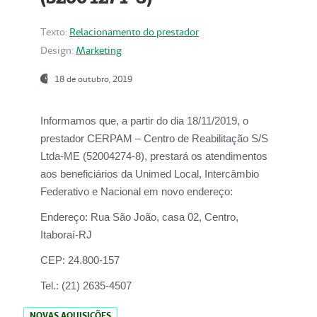
Texto:
Relacionamento do prestador
Design:
Marketing
18 de outubro, 2019
Informamos que, a partir do dia
18/11/2019
, o
prestador
CERPAM – Centro de Reabilitação S/S
Ltda-ME
(52004274-8), prestará os atendimentos
aos beneficiários da
Unimed Local, Intercâmbio
Federativo e Nacional
em novo endereço:
Endereço:
Rua São João, casa 02, Centro,
Itaboraí-RJ
CEP:
24.800-157
Tel.:
(21) 2635-4507
NOVAS AQUISIÇÕES