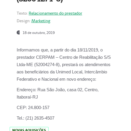
Texto:
Relacionamento do prestador
Design:
Marketing
18 de outubro, 2019
Informamos que, a partir do dia
18/11/2019
, o
prestador
CERPAM – Centro de Reabilitação S/S
Ltda-ME
(52004274-8), prestará os atendimentos
aos beneficiários da
Unimed Local, Intercâmbio
Federativo e Nacional
em novo endereço:
Endereço:
Rua São João, casa 02, Centro,
Itaboraí-RJ
CEP:
24.800-157
Tel.:
(21) 2635-4507
NOVAS AQUISIÇÕES