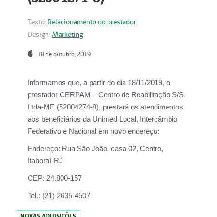
Texto:
Relacionamento do prestador
Design:
Marketing
18 de outubro, 2019
Informamos que, a partir do dia
18/11/2019
, o
prestador
CERPAM – Centro de Reabilitação S/S
Ltda-ME
(52004274-8), prestará os atendimentos
aos beneficiários da
Unimed Local, Intercâmbio
Federativo e Nacional
em novo endereço:
Endereço:
Rua São João, casa 02, Centro,
Itaboraí-RJ
CEP:
24.800-157
Tel.:
(21) 2635-4507
NOVAS AQUISIÇÕES