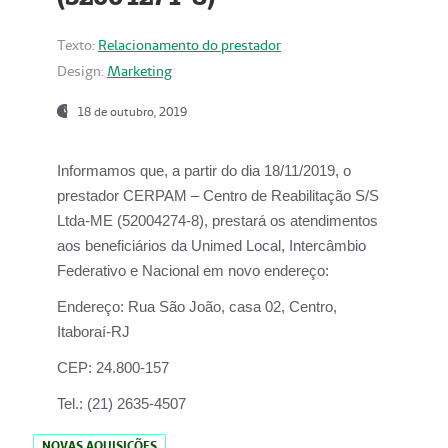
Texto:
Relacionamento do prestador
Design:
Marketing
18 de outubro, 2019
Informamos que, a partir do dia
18/11/2019
, o
prestador
CERPAM – Centro de Reabilitação S/S
Ltda-ME
(52004274-8), prestará os atendimentos
aos beneficiários da
Unimed Local, Intercâmbio
Federativo e Nacional
em novo endereço:
Endereço:
Rua São João, casa 02, Centro,
Itaboraí-RJ
CEP:
24.800-157
Tel.:
(21) 2635-4507
NOVAS AQUISIÇÕES