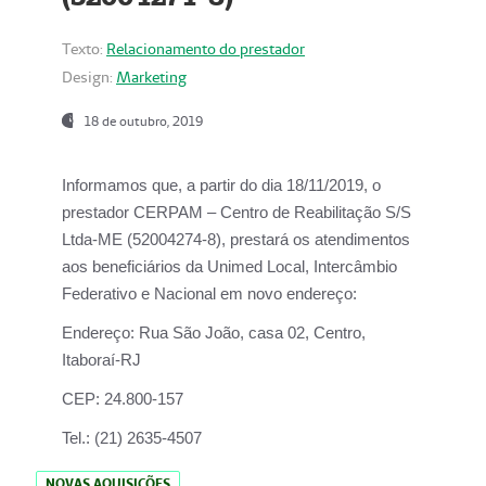
Texto:
Relacionamento do prestador
Design:
Marketing
18 de outubro, 2019
Informamos que, a partir do dia
18/11/2019
, o
prestador
CERPAM – Centro de Reabilitação S/S
Ltda-ME
(52004274-8), prestará os atendimentos
aos beneficiários da
Unimed Local, Intercâmbio
Federativo e Nacional
em novo endereço:
Endereço:
Rua São João, casa 02, Centro,
Itaboraí-RJ
CEP:
24.800-157
Tel.:
(21) 2635-4507
NOVAS AQUISIÇÕES