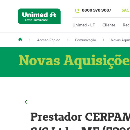
0800 970 9087
SAC
Unimed - LF
Cliente
Rec
Acesso Rápido
Comunicação
Novas Aquis
Novas Aquisiçõe
Prestador CERPAM 