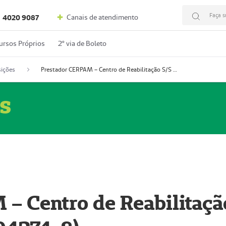
Faça s
Canais de atendimento
4020 9087
ursos Próprios
2º via de Boleto
ições
Prestador CERPAM – Centro de Reabilitação S/S Ltda-ME (52004274-8)
s
– Centro de Reabilitaçã