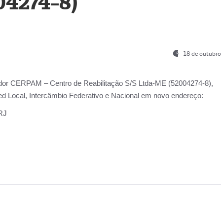
04274-8)
18 de outubro
ador
CERPAM – Centro de Reabilitação S/S Ltda-ME
(52004274-8),
d Local, Intercâmbio Federativo e Nacional
em novo endereço:
-RJ