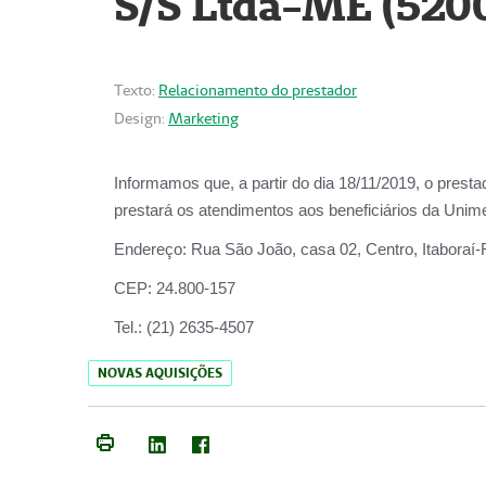
S/S Ltda-ME (520
Texto:
Relacionamento do prestador
Design:
Marketing
Informamos que, a partir do dia
18/11/2019
, o prest
prestará os atendimentos aos beneficiários da
Unime
Endereço:
Rua São João, casa 02, Centro, Itaboraí
CEP:
24.800-157
Tel.:
(21) 2635-4507
NOVAS AQUISIÇÕES