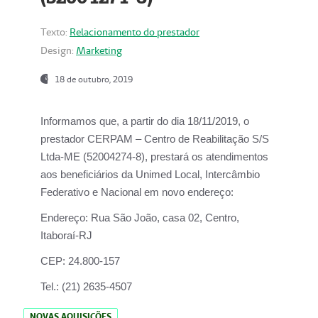
Texto:
Relacionamento do prestador
Design:
Marketing
18 de outubro, 2019
Informamos que, a partir do dia
18/11/2019
, o
prestador
CERPAM – Centro de Reabilitação S/S
Ltda-ME
(52004274-8), prestará os atendimentos
aos beneficiários da
Unimed Local, Intercâmbio
Federativo e Nacional
em novo endereço:
Endereço:
Rua São João, casa 02, Centro,
Itaboraí-RJ
CEP:
24.800-157
Tel.:
(21) 2635-4507
NOVAS AQUISIÇÕES