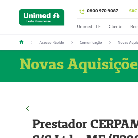
0800 970 9087
SAC
Unimed - LF
Cliente
Rec
Acesso Rápido
Comunicação
Novas Aquis
Novas Aquisiçõe
Prestador CERPAM 