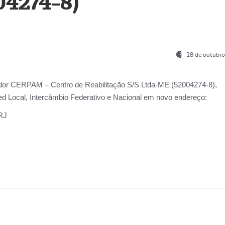
04274-8)
18 de outubro
ador
CERPAM – Centro de Reabilitação S/S Ltda-ME
(52004274-8),
d Local, Intercâmbio Federativo e Nacional
em novo endereço:
-RJ