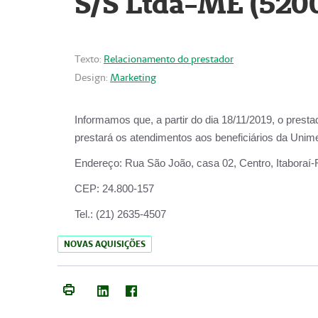
S/S Ltda-ME (520
Texto:
Relacionamento do prestador
Design:
Marketing
Informamos que, a partir do dia
18/11/2019
, o prest
prestará os atendimentos aos beneficiários da
Unime
Endereço:
Rua São João, casa 02, Centro, Itaboraí
CEP:
24.800-157
Tel.:
(21) 2635-4507
NOVAS AQUISIÇÕES