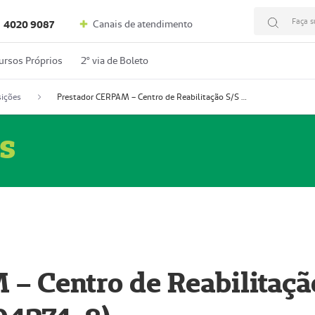
Faça s
Canais de atendimento
4020 9087
ursos Próprios
2º via de Boleto
ições
Prestador CERPAM – Centro de Reabilitação S/S Ltda-ME (52004274-8)
s
– Centro de Reabilitaçã