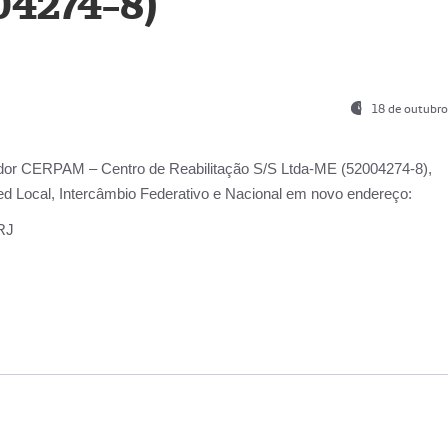
04274-8)
18 de outubro
ador
CERPAM – Centro de Reabilitação S/S Ltda-ME
(52004274-8),
d Local, Intercâmbio Federativo e Nacional
em novo endereço:
-RJ