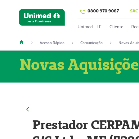
0800 970 9087
SAC
Unimed - LF
Cliente
Rec
Acesso Rápido
Comunicação
Novas Aquis
Novas Aquisiçõe
Prestador CERPAM 