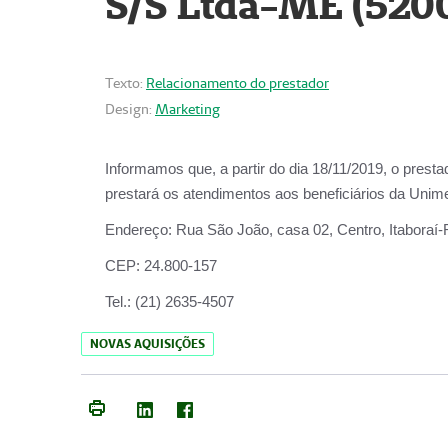
S/S Ltda-ME (520
Texto:
Relacionamento do prestador
Design:
Marketing
Informamos que, a partir do dia
18/11/2019
, o prest
prestará os atendimentos aos beneficiários da
Unime
Endereço:
Rua São João, casa 02, Centro, Itaboraí
CEP:
24.800-157
Tel.:
(21) 2635-4507
NOVAS AQUISIÇÕES