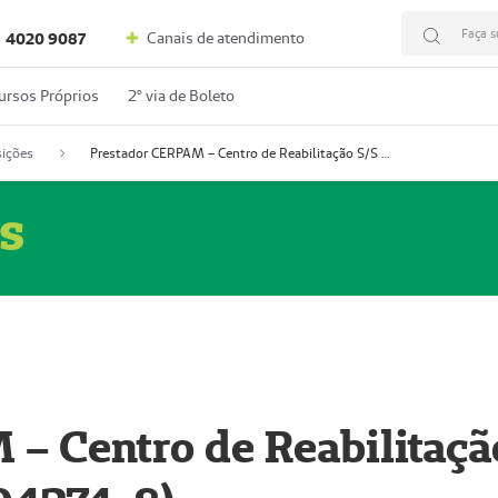
Faça s
Canais de atendimento
4020 9087
ursos Próprios
2º via de Boleto
ições
Prestador CERPAM – Centro de Reabilitação S/S Ltda-ME (52004274-8)
s
– Centro de Reabilitaçã