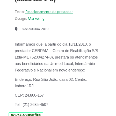
Texto:
Relacionamento do prestador
Design:
Marketing
18 de outubro, 2019
Informamos que, a partir do dia
18/11/2019
, o
prestador
CERPAM – Centro de Reabilitação S/S
Ltda-ME
(52004274-8), prestará os atendimentos
aos beneficiários da
Unimed Local, Intercâmbio
Federativo e Nacional
em novo endereço:
Endereço:
Rua São João, casa 02, Centro,
Itaboraí-RJ
CEP:
24.800-157
Tel.:
(21) 2635-4507
NOVAS AQUISIÇÕES