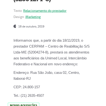
Texto:
Relacionamento do prestador
Design:
Marketing
18 de outubro, 2019
Informamos que, a partir do dia
18/11/2019
, o
prestador
CERPAM – Centro de Reabilitação S/S
Ltda-ME
(52004274-8), prestará os atendimentos
aos beneficiários da
Unimed Local, Intercâmbio
Federativo e Nacional
em novo endereço:
Endereço:
Rua São João, casa 02, Centro,
Itaboraí-RJ
CEP:
24.800-157
Tel.:
(21) 2635-4507
NOVAS AQUISIÇÕES