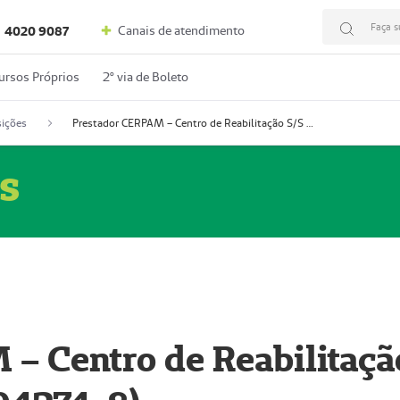
Faça s
Canais de atendimento
4020 9087
ursos Próprios
2º via de Boleto
ições
Prestador CERPAM – Centro de Reabilitação S/S Ltda-ME (52004274-8)
s
– Centro de Reabilitaçã