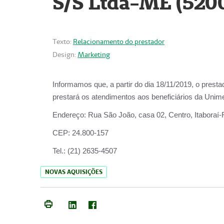
S/S Ltda-ME (520
Texto:
Relacionamento do prestador
Design:
Marketing
Informamos que, a partir do dia
18/11/2019
, o prest
prestará os atendimentos aos beneficiários da
Unime
Endereço:
Rua São João, casa 02, Centro, Itaboraí
CEP:
24.800-157
Tel.:
(21) 2635-4507
NOVAS AQUISIÇÕES