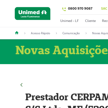
0800 970 9087
SAC
Unimed - LF
Cliente
Rec
Acesso Rápido
Comunicação
Novas Aquis
Novas Aquisiçõe
Prestador CERPAM 