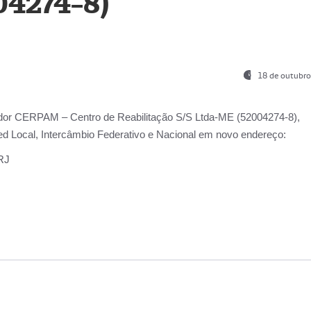
04274-8)
18 de outubro
ador
CERPAM – Centro de Reabilitação S/S Ltda-ME
(52004274-8),
d Local, Intercâmbio Federativo e Nacional
em novo endereço:
-RJ