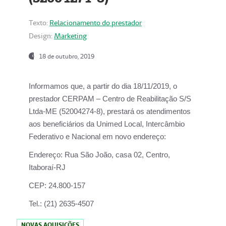
Texto:
Relacionamento do prestador
Design:
Marketing
18 de outubro, 2019
Informamos que, a partir do dia
18/11/2019
, o
prestador
CERPAM – Centro de Reabilitação S/S
Ltda-ME
(52004274-8), prestará os atendimentos
aos beneficiários da
Unimed Local, Intercâmbio
Federativo e Nacional
em novo endereço:
Endereço:
Rua São João, casa 02, Centro,
Itaboraí-RJ
CEP:
24.800-157
Tel.:
(21) 2635-4507
NOVAS AQUISIÇÕES