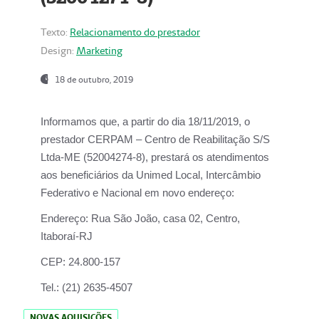
Texto:
Relacionamento do prestador
Design:
Marketing
18 de outubro, 2019
Informamos que, a partir do dia
18/11/2019
, o
prestador
CERPAM – Centro de Reabilitação S/S
Ltda-ME
(52004274-8), prestará os atendimentos
aos beneficiários da
Unimed Local, Intercâmbio
Federativo e Nacional
em novo endereço:
Endereço:
Rua São João, casa 02, Centro,
Itaboraí-RJ
CEP:
24.800-157
Tel.:
(21) 2635-4507
NOVAS AQUISIÇÕES