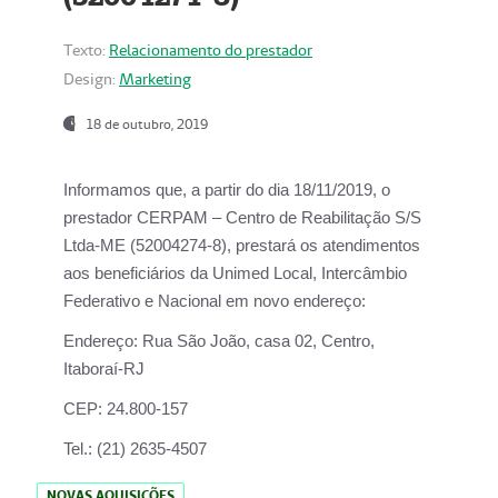
Texto:
Relacionamento do prestador
Design:
Marketing
18 de outubro, 2019
Informamos que, a partir do dia
18/11/2019
, o
prestador
CERPAM – Centro de Reabilitação S/S
Ltda-ME
(52004274-8), prestará os atendimentos
aos beneficiários da
Unimed Local, Intercâmbio
Federativo e Nacional
em novo endereço:
Endereço:
Rua São João, casa 02, Centro,
Itaboraí-RJ
CEP:
24.800-157
Tel.:
(21) 2635-4507
NOVAS AQUISIÇÕES