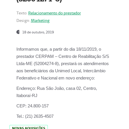
Texto:
Relacionamento do prestador
Design:
Marketing
18 de outubro, 2019
Informamos que, a partir do dia
18/11/2019
, o
prestador
CERPAM – Centro de Reabilitação S/S
Ltda-ME
(52004274-8), prestará os atendimentos
aos beneficiários da
Unimed Local, Intercâmbio
Federativo e Nacional
em novo endereço:
Endereço:
Rua São João, casa 02, Centro,
Itaboraí-RJ
CEP:
24.800-157
Tel.:
(21) 2635-4507
NOVAS AQUISIÇÕES