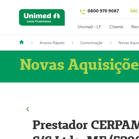
0800 970 9087
SAC
Unimed - LF
Cliente
Rec
Acesso Rápido
Comunicação
Novas Aquis
Novas Aquisiçõe
Prestador CERPAM 