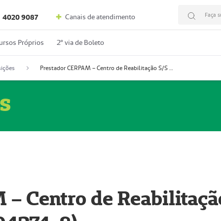
Faça s
Canais de atendimento
4020 9087
ursos Próprios
2º via de Boleto
ições
Prestador CERPAM – Centro de Reabilitação S/S Ltda-ME (52004274-8)
s
– Centro de Reabilitaçã