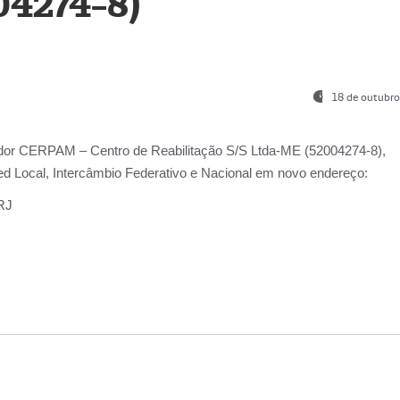
04274-8)
18 de outubro
ador
CERPAM – Centro de Reabilitação S/S Ltda-ME
(52004274-8),
d Local, Intercâmbio Federativo e Nacional
em novo endereço:
-RJ