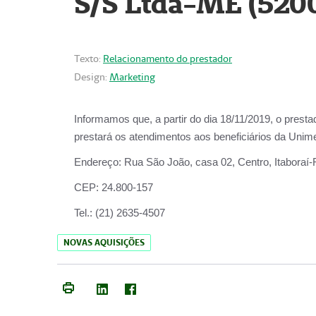
S/S Ltda-ME (520
Texto:
Relacionamento do prestador
Design:
Marketing
Informamos que, a partir do dia
18/11/2019
, o prest
prestará os atendimentos aos beneficiários da
Unime
Endereço:
Rua São João, casa 02, Centro, Itaboraí
CEP:
24.800-157
Tel.:
(21) 2635-4507
NOVAS AQUISIÇÕES