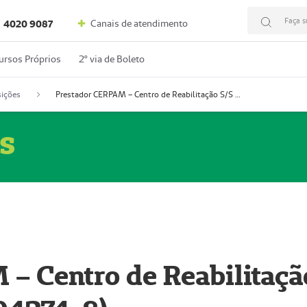
Faça s
Canais de atendimento
4020 9087
ursos Próprios
2º via de Boleto
ições
Prestador CERPAM – Centro de Reabilitação S/S Ltda-ME (52004274-8)
s
– Centro de Reabilitaçã