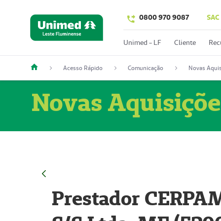
0800 970 9087
SAC
Unimed - LF
Cliente
Rec
Acesso Rápido
Comunicação
Novas Aquis
Novas Aquisiçõe
Prestador CERPAM 