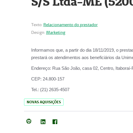
S/S Ltda-ME (520
Texto:
Relacionamento do prestador
Design:
Marketing
Informamos que, a partir do dia
18/11/2019
, o prest
prestará os atendimentos aos beneficiários da
Unime
Endereço:
Rua São João, casa 02, Centro, Itaboraí
CEP:
24.800-157
Tel.:
(21) 2635-4507
NOVAS AQUISIÇÕES