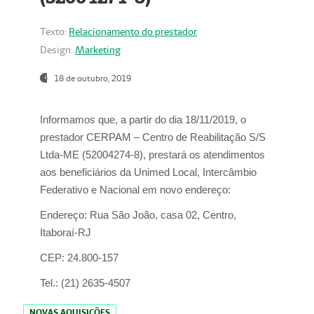
Texto:
Relacionamento do prestador
Design:
Marketing
18 de outubro, 2019
Informamos que, a partir do dia
18/11/2019
, o
prestador
CERPAM – Centro de Reabilitação S/S
Ltda-ME
(52004274-8), prestará os atendimentos
aos beneficiários da
Unimed Local, Intercâmbio
Federativo e Nacional
em novo endereço:
Endereço:
Rua São João, casa 02, Centro,
Itaboraí-RJ
CEP:
24.800-157
Tel.:
(21) 2635-4507
NOVAS AQUISIÇÕES