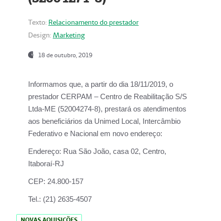
Texto:
Relacionamento do prestador
Design:
Marketing
18 de outubro, 2019
Informamos que, a partir do dia
18/11/2019
, o
prestador
CERPAM – Centro de Reabilitação S/S
Ltda-ME
(52004274-8), prestará os atendimentos
aos beneficiários da
Unimed Local, Intercâmbio
Federativo e Nacional
em novo endereço:
Endereço:
Rua São João, casa 02, Centro,
Itaboraí-RJ
CEP:
24.800-157
Tel.:
(21) 2635-4507
NOVAS AQUISIÇÕES