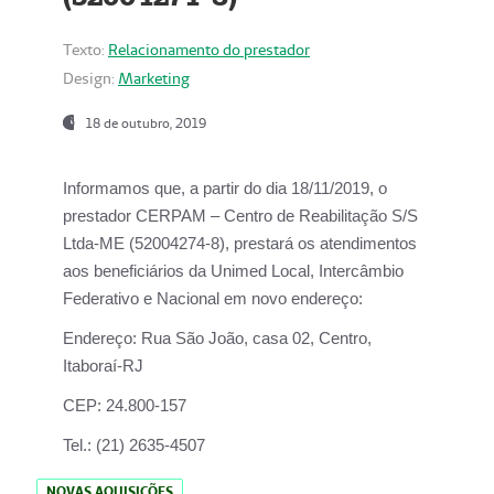
Texto:
Relacionamento do prestador
Design:
Marketing
18 de outubro, 2019
Informamos que, a partir do dia
18/11/2019
, o
prestador
CERPAM – Centro de Reabilitação S/S
Ltda-ME
(52004274-8), prestará os atendimentos
aos beneficiários da
Unimed Local, Intercâmbio
Federativo e Nacional
em novo endereço:
Endereço:
Rua São João, casa 02, Centro,
Itaboraí-RJ
CEP:
24.800-157
Tel.:
(21) 2635-4507
NOVAS AQUISIÇÕES