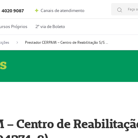
Faça s
Canais de atendimento
4020 9087
ursos Próprios
2º via de Boleto
ições
Prestador CERPAM – Centro de Reabilitação S/S Ltda-ME (52004274-8)
s
– Centro de Reabilitaçã