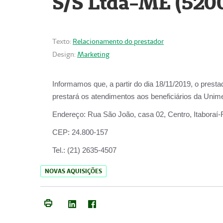
S/S Ltda-ME (520
Texto:
Relacionamento do prestador
Design:
Marketing
Informamos que, a partir do dia
18/11/2019
, o prest
prestará os atendimentos aos beneficiários da
Unime
Endereço:
Rua São João, casa 02, Centro, Itaboraí
CEP:
24.800-157
Tel.:
(21) 2635-4507
NOVAS AQUISIÇÕES