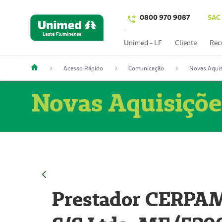
0800 970 9087
SAC
Unimed - LF
Cliente
Rec
Acesso Rápido
Comunicação
Novas Aquis
Novas Aquisiçõe
Prestador CERPAM 