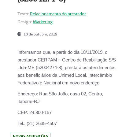
Texto:
Relacionamento do prestador
Design:
Marketing
18 de outubro, 2019
Informamos que, a partir do dia
18/11/2019
, o
prestador
CERPAM – Centro de Reabilitação S/S
Ltda-ME
(52004274-8), prestará os atendimentos
aos beneficiários da
Unimed Local, Intercâmbio
Federativo e Nacional
em novo endereço:
Endereço:
Rua São João, casa 02, Centro,
Itaboraí-RJ
CEP:
24.800-157
Tel.:
(21) 2635-4507
NOVAS AQUISIÇÕES