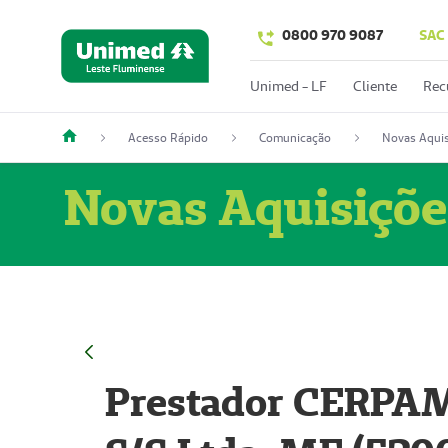
0800 970 9087
SAC
Unimed - LF
Cliente
Rec
Acesso Rápido
Comunicação
Novas Aquis
Novas Aquisiçõe
Prestador CERPAM 