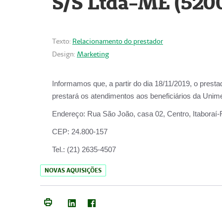
S/S Ltda-ME (520
Texto:
Relacionamento do prestador
Design:
Marketing
Informamos que, a partir do dia
18/11/2019
, o prest
prestará os atendimentos aos beneficiários da
Unime
Endereço:
Rua São João, casa 02, Centro, Itaboraí
CEP:
24.800-157
Tel.:
(21) 2635-4507
NOVAS AQUISIÇÕES