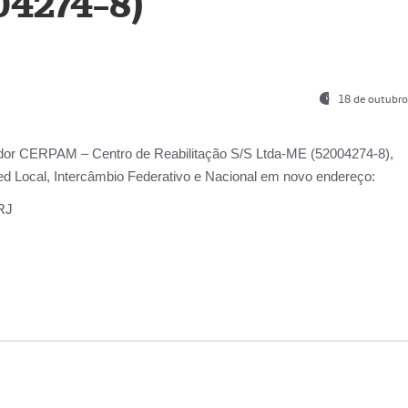
04274-8)
18 de outubro
ador
CERPAM – Centro de Reabilitação S/S Ltda-ME
(52004274-8),
d Local, Intercâmbio Federativo e Nacional
em novo endereço:
-RJ