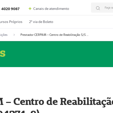
Faça s
Canais de atendimento
4020 9087
ursos Próprios
2º via de Boleto
ições
Prestador CERPAM – Centro de Reabilitação S/S Ltda-ME (52004274-8)
s
– Centro de Reabilitaçã