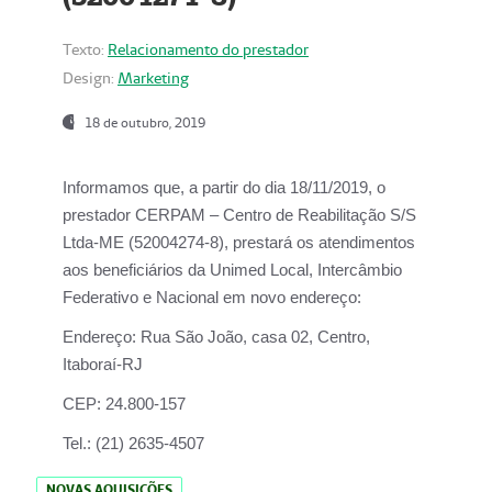
Texto:
Relacionamento do prestador
Design:
Marketing
18 de outubro, 2019
Informamos que, a partir do dia
18/11/2019
, o
prestador
CERPAM – Centro de Reabilitação S/S
Ltda-ME
(52004274-8), prestará os atendimentos
aos beneficiários da
Unimed Local, Intercâmbio
Federativo e Nacional
em novo endereço:
Endereço:
Rua São João, casa 02, Centro,
Itaboraí-RJ
CEP:
24.800-157
Tel.:
(21) 2635-4507
NOVAS AQUISIÇÕES